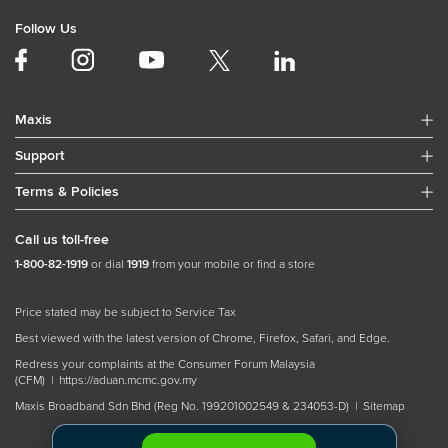
Follow Us
Maxis
Support
Terms & Policies
Call us toll-free
1-800-82-1919
or dial
1919
from your mobile or find a store
Price stated may be subject to Service Tax
Best viewed with the latest version of Chrome, Firefox, Safari, and Edge.
Redress your complaints at the Consumer Forum Malaysia
(CFM) |
https://aduan.mcmc.gov.my
Maxis Broadband Sdn Bhd (Reg No. 199201002549 & 234053-D) |
Sitemap