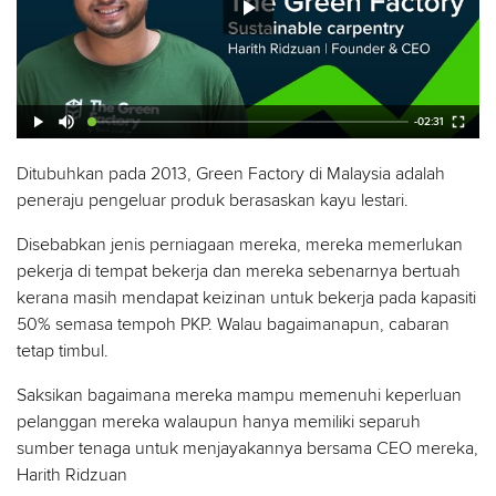
play_arrow
Play
play_arrow
volume_up
fullscreen
-02:31
Ditubuhkan pada 2013, Green Factory di Malaysia adalah
peneraju pengeluar produk berasaskan kayu lestari.
Disebabkan jenis perniagaan mereka, mereka memerlukan
pekerja di tempat bekerja dan mereka sebenarnya bertuah
kerana masih mendapat keizinan untuk bekerja pada kapasiti
50% semasa tempoh PKP. Walau bagaimanapun, cabaran
tetap timbul.
Saksikan bagaimana mereka mampu memenuhi keperluan
pelanggan mereka walaupun hanya memiliki separuh
sumber tenaga untuk menjayakannya bersama CEO mereka,
Harith Ridzuan